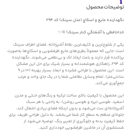
توضیحات محصول
نگهدارنده مایع و اسکاچ (مدل سینک) کد ۲۹۴
خداحافظی با آشفتگیِ کنار سینک!
🧼✨
یکی از شلوغ‌ترین و کثیف‌ترین نقاط آشپزخانه، فضای اطراف سینک
است؛ جایی که معمولاً بطری‌های مایع ظرفشویی و اسکاچ‌ها به‌صورت
پراکنده قرار دارند و باعث ایجاد لک و بی‌نظمی می‌شوند. نگهدارنده
کد ۲۹۴، راهکاری هوشمندانه و بسیار شیک برای حل این مشکل
است. این محصول با طراحیِ فشرده و ابعاد بسیار بهینه (۱۰ در ۹
سانتی‌متر)، تمام وسایل نظافتی شما را در یک جای واحد و مرتب
جمع‌آوری می‌کند.
این محصول با کیفیتِ بالای ساخت ترکیه و رنگ‌های خنثی و مدرن
(سفید، طوسی تیره و طوسی روشن)، به راحتی با هر سبک
آشپزخانه‌ای ست می‌شود و بدون اینکه فضای زیادی اشغال کند،
جلوه‌ای منظم به سطح کار شما می‌بخشد. به دلیل طراحیِ ظریف، برای
حفظ کیفیتِ بدنه و جلوگیری از تغییر رنگ، توصیه می‌شود از
شستشوی آن در ماشین ظرفشویی خودداری کنید.