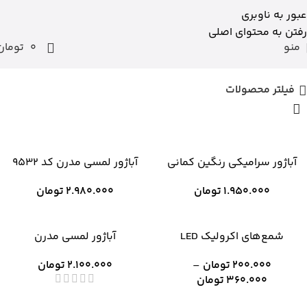
برای وارد شدن به کانال بله نومان گلیک کنید
عبور به ناوبری
رفتن به محتوای اصلی
0
منو
0
تومان
فیلتر محصولات
آباژور سرامیکی رنگین کمانی
آباژور لمسی مدرن کد ۹۵۳۲
1.950.000
تومان
2.980.000
تومان
شمع‌های اکرولیک LED
آباژور لمسی مدرن
200.000
تومان
–
2.100.000
تومان
360.000
تومان