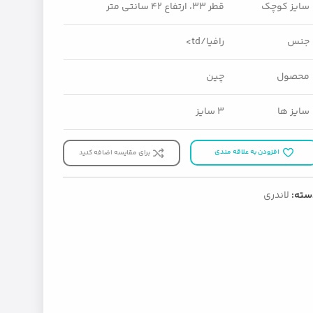
سایز کوچک
قطر ۳۳، ارتفاع ۴۲ سانتی متر
جنس
رافیا/td>
محصول
چین
سایز ها
3 سایز
افزودن به علاقه مندی
برای مقایسه اضافه کنید
سته:
لاندری