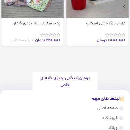
تراول ماگ مینی اسکاپ
پک دستمال سه عددی گلدار
1.050.000
تومان
220.000
تومان
پک سه تایی
نومان، انتخابی نو برای خانه ای
خاص
لینک های مهم
صفحه اصلی
فروشگاه
وبلاگ