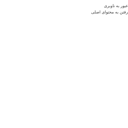
منو
عبور به ناوبری
رفتن به محتوای اصلی
0
موارد
0
تومان
خانه
فروشگاه
منسوجات
شال مبل و روتختی
شال و کاور مبل ترکیه ورا
(۱۷۰×۳۱۰)
بازگشت به محصولات
بزرگنمایی تصویر