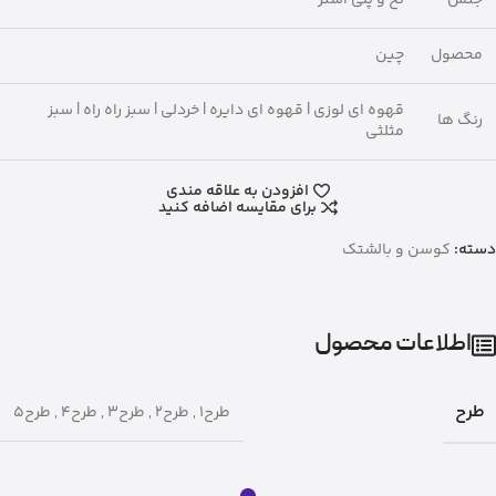
جنس
نخ و پلی استر
محصول
چین
قهوه ای لوزی | قهوه ای دایره | خردلی | سبز راه راه | سبز
رنگ ها
مثلثی
افزودن به علاقه مندی
برای مقایسه اضافه کنید
دسته:
کوسن و بالشتک
اطلاعات محصول
طرح
طرح۱
,
طرح۲
,
طرح۳
,
طرح۴
,
طرح۵