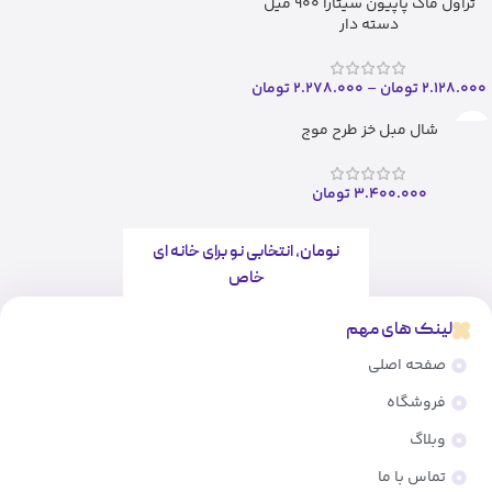
تراول ماگ پاپیون سیتارا ۹۰۰ میل
دسته دار
2.128.000
تومان
–
2.278.000
تومان
شال مبل خز طرح موج
3.400.000
تومان
نومان، انتخابی نو برای خانه ای
خاص
لینک های مهم
صفحه اصلی
فروشگاه
وبلاگ
تماس با ما