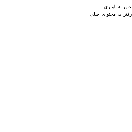
منو
0
توما
عبور به ناوبری
رفتن به محتوای اصلی
خانه
فروشگاه
سرو نوشیدنی
ماگ و لیوان
اتمام موجودی