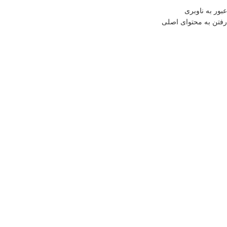
عبور به ناوبری
رفتن به محتوای اصلی
تومان
0
منو
خانه
فروشگاه
آشپزخانه
ظروف نگهدارنده و فریزری
اتمام موجودی
بزرگنمایی تصویر