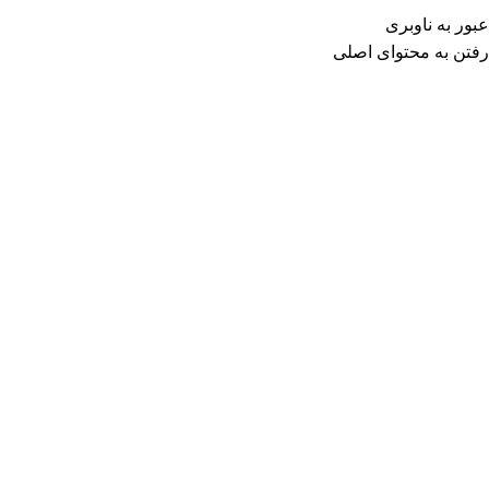
0
منو
0
تومان
عبور به ناوبری
رفتن به محتوای اصلی
خانه
فروشگاه
آشپزخانه
ظروف نگهدارنده و فریزری
اتمام موجودی
بزرگنمایی تصویر