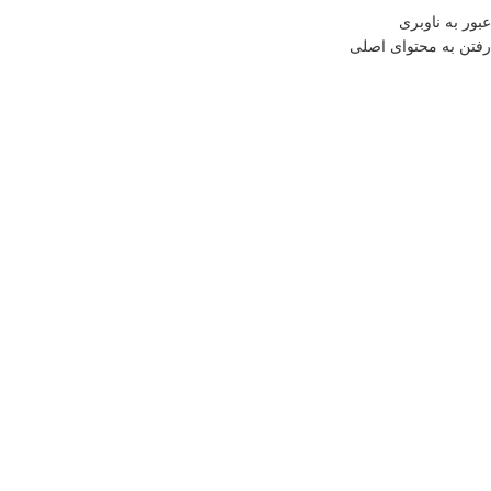
منو
عبور به ناوبری
رفتن به محتوای اصلی
0
موارد
0
تومان
خانه
فروشگاه
آشپزخانه
ظروف سرو و پذیرایی
یخدان پیرکس (دو سایز)
بازگشت به محصولات
اتمام موجودی
بزرگنمایی تصویر