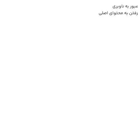
عبور به ناوبری
برای وارد شدن به کانال بله نومان کلیک کنید
رفتن به محتوای اصلی
0
منو
0
تومان
خانه
فروشگاه
آشپزخانه
ظروف سرو و پذیرایی
کاسه پایه‌ دار مدادی
بزرگنمایی تصویر