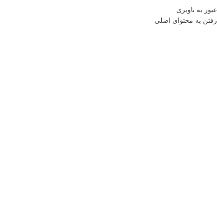
منو
عبور به ناوبری
رفتن به محتوای اصلی
0
موارد
0
تومان
خانه
فروشگاه
آشپزخانه
ابزار آشپزخانه
ظرف ادویه ۴ قسمتی کد ۱۴۹
بازگشت به محصولات
بزرگنمایی تصویر