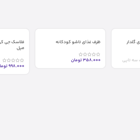
 گلدار
ظرف غذای تاشو کودکانه
میل
سه تایی
358.000
تومان
998.000
توما