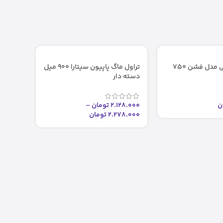
فلاسک جی کی مدل فشن ۷۵۰
تراول ماگ پاپیون سیتارا ۹۰۰ میل
دسته دار
ن
2.128.000
تومان
–
2.278.000
تومان
شال مب
0.000