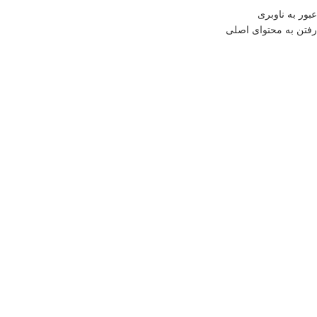
منو
عبور به ناوبری
رفتن به محتوای اصلی
0
موارد
0
تومان
خانه
فروشگاه
دکوری
مجسمه و اکسسوری
جا دستمالی بژ راه راه
بازگشت به محصولات
اتمام موجودی
بزرگنمایی تصویر