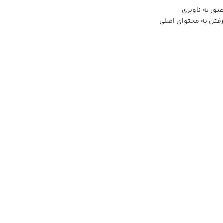
عبور به ناوبری
رفتن به محتوای اصلی
0
منو
0
تومان
خانه
فروشگاه
دکوری
نور و روشنایی