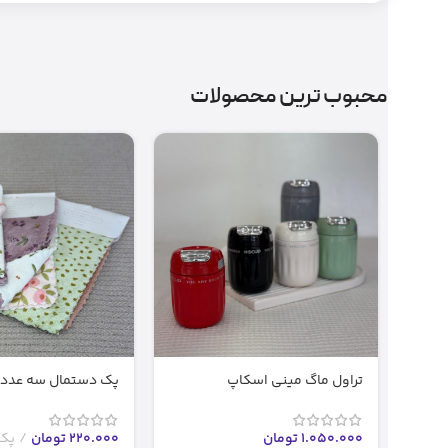
محبوب ترین محصولات
تراول ماگ مینی اسکاپ
پک دستمال سه عددی
1.050.000
تومان
220.000
تومان
پک 