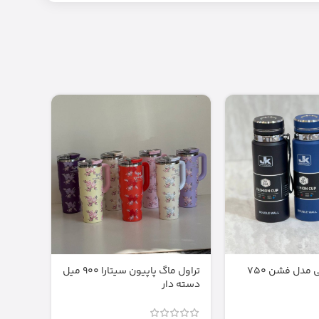
فلاسک جی کی مدل فشن ۷۵۰
تراول ماگ پاپیون سیتارا ۹۰۰ میل
شال مب
دسته دار
0.000