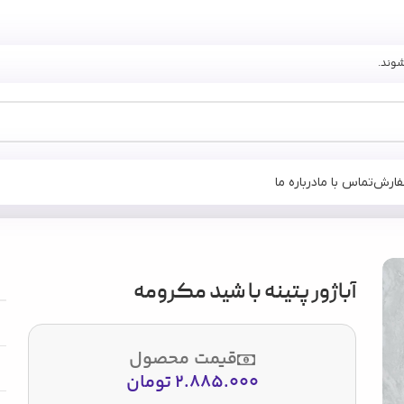
فارش
تماس با ما
درباره ما
ومه
آباژور پتینه با شید مکرومه
قیمت محصول
2.885.000
تومان