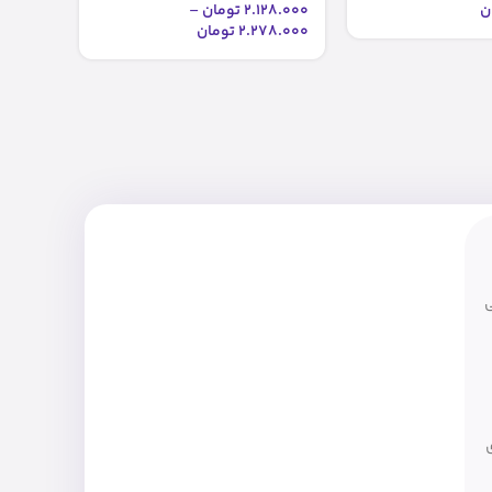
ن
2.128.000
تومان
–
2.278.000
تومان
گی