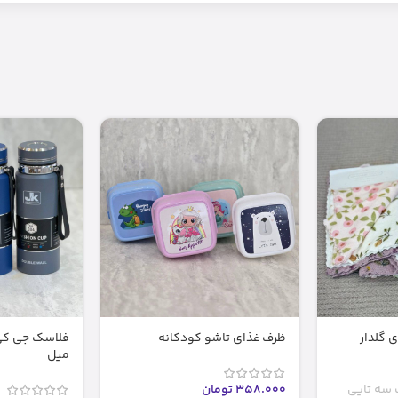
 گلدار
ظرف غذای تاشو کودکانه
میل
سه تایی
358.000
تومان