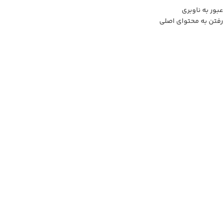
عبور به ناوبری
رفتن به محتوای اصلی
0
منو
0
تومان
خانه
فروشگاه
دکوری
گل و گلدان
بزرگنمایی تصویر