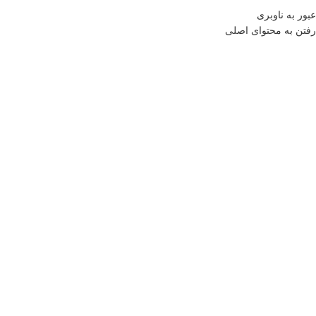
عبور به ناوبری
رفتن به محتوای اصلی
تومان
0
منو
خانه
فروشگاه
دکوری
ساعت و تابلو
بزرگنمایی تصویر