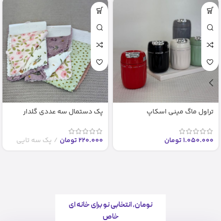
تراول ماگ مینی اسکاپ
پک دستمال سه عددی گلدار
1.050.000
تومان
220.000
تومان
پک سه تایی
نومان، انتخابی نو برای خانه ای
خاص