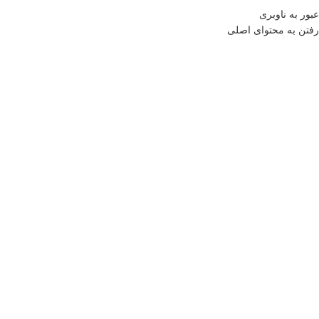
منو
عبور به ناوبری
رفتن به محتوای اصلی
0
موارد
0
تومان
خانه
فروشگاه
آشپزخانه
ظروف نگهدارنده و فریزری
ظرف غذای تاشو
کودکانه
بازگشت به محصولات
بزرگنمایی تصویر